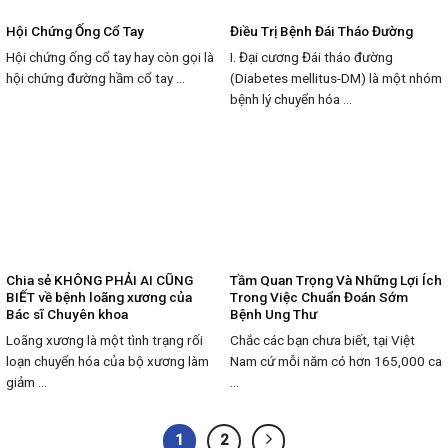
Hội Chứng Ống Cổ Tay
Điều Trị Bệnh Đái Tháo Đường
Hội chứng ống cổ tay hay còn gọi là
I. Đại cương Đái tháo đường
hội chứng đường hầm cổ tay ...
(Diabetes mellitus-DM) là một nhóm
bệnh lý chuyển hóa ...
Chia sẻ KHÔNG PHẢI AI CŨNG
Tầm Quan Trọng Và Những Lợi Ích
BIẾT về bệnh loãng xương của
Trong Việc Chuẩn Đoán Sớm
Bác sĩ Chuyên khoa
Bệnh Ung Thư
Loãng xương là một tình trạng rối
Chắc các bạn chưa biết, tại Việt
loạn chuyển hóa của bộ xương làm
Nam cứ mỗi năm có hơn 165,000 ca
giảm ...
...
1
2