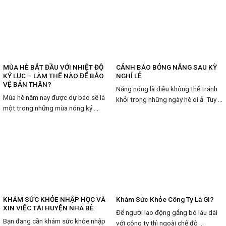
MÙA HÈ BẮT ĐẦU VỚI NHIỆT ĐỘ
CẢNH BÁO BỎNG NẮNG SAU KỲ
KỶ LỤC – LÀM THẾ NÀO ĐỂ BẢO
NGHỈ LỄ
VỆ BẢN THÂN?
Nắng nóng là điều không thể tránh
Mùa hè năm nay được dự báo sẽ là
khỏi trong những ngày hè oi ả. Tuy ...
một trong những mùa nóng kỷ ...
KHÁM SỨC KHỎE NHẬP HỌC VÀ
Khám Sức Khỏe Công Ty Là Gì?
XIN VIỆC TẠI HUYỆN NHÀ BÈ
Để người lao động gắng bó lâu dài
Bạn đang cần khám sức khỏe nhập
với công ty thì ngoài chế độ ...