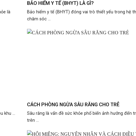
BẢO HIỂM Y TẾ (BHYT) LÀ GÌ?
hỏe là
Bảo hiểm y tế (BHYT) đóng vai trò thiết yếu trong hệ t
chăm sóc ...
CÁCH PHÒNG NGỪA SÂU RĂNG CHO TRẺ
u khu ...
Sâu răng là vấn đề sức khỏe phổ biến ảnh hưởng đến t
trên ...