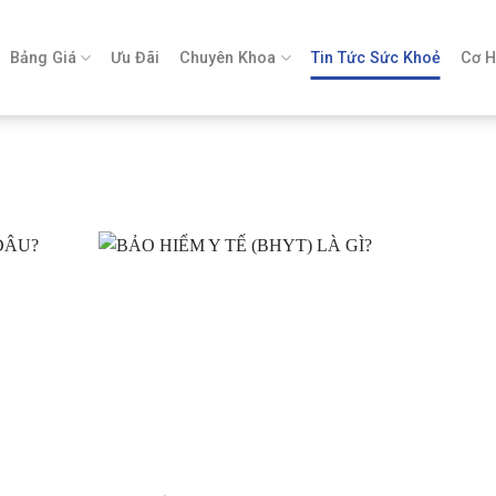
Bảng Giá
Ưu Đãi
Chuyên Khoa
Tin Tức Sức Khoẻ
Cơ H