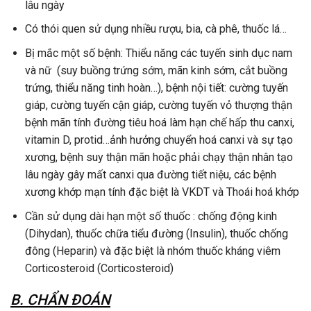
lâu ngày
Có thói quen sử dụng nhiều rượu, bia, cà phê, thuốc lá…
Bị mắc một số bệnh: Thiểu năng các tuyến sinh dục nam
và nữ (suy buồng trứng sớm, mãn kinh sớm, cắt buồng
trứng, thiểu năng tinh hoàn…), bệnh nội tiết: cường tuyến
giáp, cường tuyến cận giáp, cường tuyến vỏ thượng thận
bệnh mãn tính đường tiêu hoá làm hạn chế hấp thu canxi,
vitamin D, protid…ảnh hưởng chuyển hoá canxi và sự tạo
xương, bệnh suy thận mãn hoặc phải chạy thận nhân tạo
lâu ngày gây mất canxi qua đường tiết niệu, các bệnh
xương khớp mạn tính đặc biệt là VKDT và Thoái hoá khớp
Cần sử dụng dài hạn một số thuốc : chống động kinh
(Dihydan), thuốc chữa tiểu đường (Insulin), thuốc chống
đông (Heparin) và đặc biệt là nhóm thuốc kháng viêm
Corticosteroid (Corticosteroid)
B. CHẨN ĐOÁN