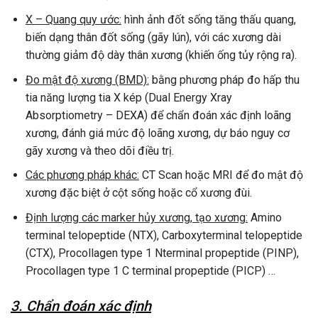
X – Quang quy ước:
hình ảnh đốt sống tăng thấu quang,
biến dạng thân đốt sống (gãy lún), với các xương dài
thường giảm độ dày thân xương (khiến ống tủy rộng ra).
Đo mật độ xương (BMD):
bằng phương pháp đo hấp thu
tia năng lượng tia X kép (Dual Energy Xray
Absorptiometry – DEXA) để chẩn đoán xác định loãng
xương, đánh giá mức độ loãng xương, dự báo nguy cơ
gãy xương và theo dõi điều trị.
Các phương pháp khác:
CT Scan hoặc MRI để đo mật độ
xương đặc biệt ở cột sống hoặc cổ xương đùi.
Định lượng các marker hủy xương, tạo xương:
Amino
terminal telopeptide (NTX), Carboxyterminal telopeptide
(CTX), Procollagen type 1 Nterminal propeptide (PINP),
Procollagen type 1 C terminal propeptide (PICP) …
3. Chẩn đoán xác định