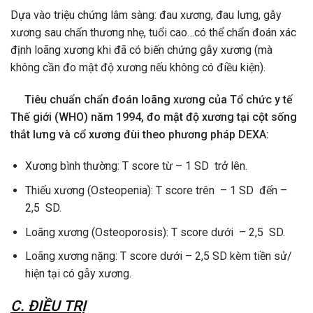
Dựa vào triệu chứng lâm sàng: đau xương, đau lưng, gẫy
xương sau chấn thương nhẹ, tuổi cao…có thể chẩn đoán xác
định loãng xương khi đã có biến chứng gẫy xương (mà
không cần đo mật độ xương nếu không có điều kiện).
Tiêu chuẩn chẩn đoán loãng xương của Tổ chức y tế
Thế giới (WHO) năm 1994, đo mật độ xương tại cột sống
thắt lưng và cổ xương đùi theo phương pháp DEXA:
Xương bình thường: T score từ – 1 SD trở lên.
Thiếu xương (Osteopenia): T score trên – 1 SD đến –
2,5 SD.
Loãng xương (Osteoporosis): T score dưới – 2,5 SD.
Loãng xương nặng: T score dưới – 2,5 SD kèm tiền sử/
hiện tại có gẫy xương.
C. ĐIỀU TRỊ